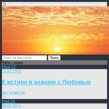
Теги › ложь
Июл
12
12.07.2013
К истине и знанию с Любовью
нет ответов
Май
28
28.05.2013