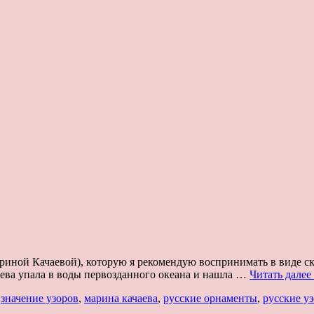
иной Качаевой), которую я рекомендую воспринимать в виде ск
Дева упала в воды первозданного океана и нашла …
Читать далее
,
значение узоров
,
марина качаева
,
русские орнаменты
,
русские у