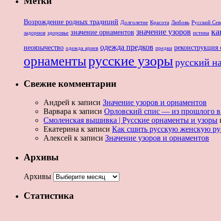
Метки
Возрождение родных традиций
Долголетие
Красота
Любовь
Русский Сев
ка
значение узоров
значение орнаментов
задорнов
здоровье
истина
одежда предков
неоязычество
реконструкция
одежда ариев
предки
русские узоры
орнаменты
русский н
Свежие комментарии
Андрей
к записи
Значение узоров и орнаментов
Варвара
к записи
Орловский спис — из прошлого в
Смоленская вышивка | Русские орнаменты и узоры
Екатерина
к записи
Как сшить русскую женскую руб
Алексей
к записи
Значение узоров и орнаментов
Архивы
Архивы
Статистика