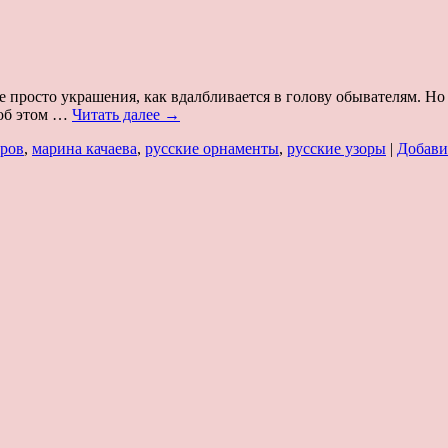
 просто украшения, как вдалбливается в голову обывателям. Н
 об этом …
Читать далее
→
оров
,
марина качаева
,
русские орнаменты
,
русские узоры
|
Добави