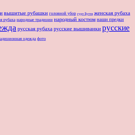
и
вышитые рубашки
женская рубаха
головной убор
гурт Буття
народный костюм
наши предки
я рубаха
народные традиции
ежда
русские
русская рубаха
русские вышиванки
радиционная одежда
фото