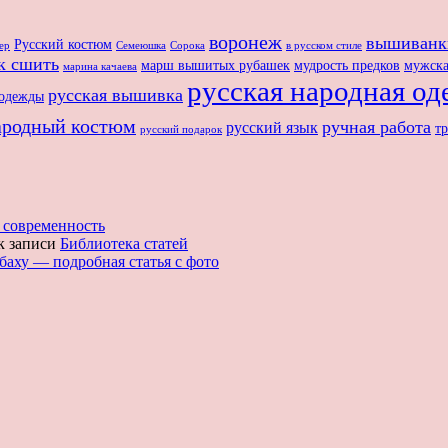
воронеж
вышиванк
Русский костюм
ер
Семеюшка
Сорока
в русском стиле
к сшить
марш вышитых рубашек
мудрость предков
мужска
марина качаева
русская народная од
русская вышивка
 одежды
ародный костюм
ручная работа
русский язык
т
русский подарок
 современность
к записи
Библиотека статей
аху — подробная статья с фото