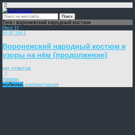
Теги › воронежский народный костюм
Июл
31
31.07.2013
Воронежский народный костюм и
узоры на нём (продолжение)
нет ответов
Наверх
мобильн.
компьютерная