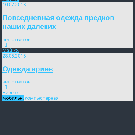
10.07.2013
Повседневная одежда предков
наших далеких
нет ответов
Май
28
28.05.2013
Одежда ариев
нет ответов
Наверх
мобильн.
компьютерная