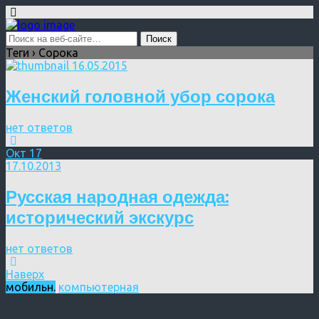
Теги › Сорока
16.05.2015
Женский головной убор сорока
нет ответов
Окт
17
17.10.2013
Русская народная одежда:
исторический экскурс
нет ответов
Наверх
мобильн.
компьютерная