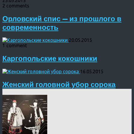
23.05.2015
2 comments
Орловский спис — из прошлого в
современность
20.05.2015
1 comment
Каргопольские кокошники
16.05.2015
Женский головной убор сорока