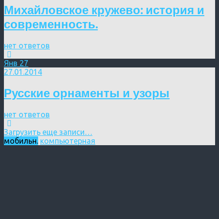
Михайловское кружево: история и
современность.
нет ответов
Янв
27
27.01.2014
Русские орнаменты и узоры
нет ответов
Загрузить еще записи…
мобильн.
компьютерная