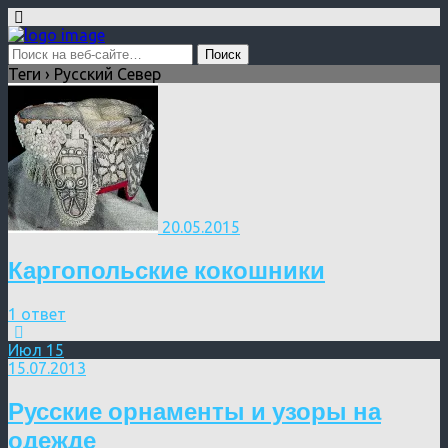
Теги › Русский Север
20.05.2015
Каргопольские кокошники
1 ответ
Июл
15
15.07.2013
Русские орнаменты и узоры на
одежде